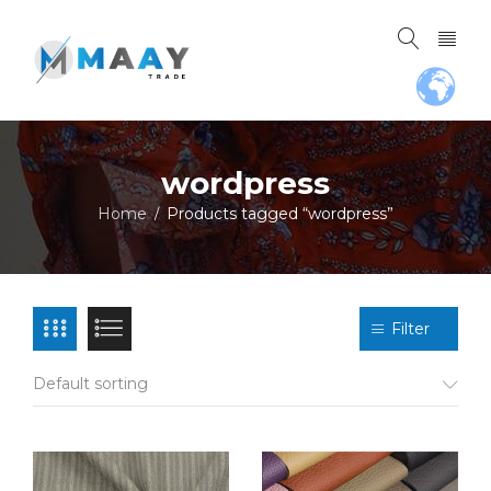
wordpress
Home
Products tagged “wordpress”
/
Filter
Default sorting