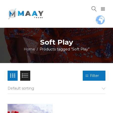
Soft Play
Home
Products tagged “Soft Play”
/
Filter
Default sorting