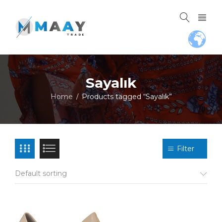
Sayalık
Home
Products tagged “Sayalık”
/
Filter
Default sorting