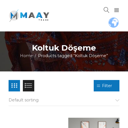
Koltuk Döşeme
Home
Products tagged “Koltuk Döşeme”
/
Filter
Default sorting